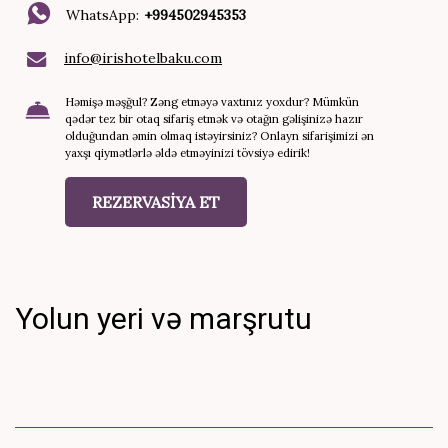
WhatsApp:
+994502945353
info@irishotelbaku.com
Həmişə məşğul? Zəng etməyə vaxtınız yoxdur? Mümkün
qədər tez bir otaq sifariş etmək və otağın gəlişinizə hazır
olduğundan əmin olmaq istəyirsiniz? Onlayn sifarişimizi ən
yaxşı qiymətlərlə əldə etməyinizi tövsiyə edirik!
REZERVASİYA ET
Yolun yeri və marşrutu