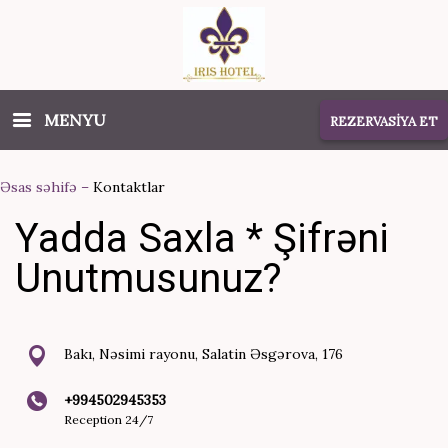
MENYU
REZERVASİYA ET
Əsas səhifə
–
Kontaktlar
Yadda Saxla * Şifrəni
Unutmusunuz?
Bakı, Nəsimi rayonu, Salatin Əsgərova, 176
+994502945353
Reception 24/7